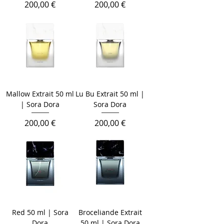
Preis
Preis
200,00 €
200,00 €
Mallow Extrait 50 ml
Lu Bu Extrait 50 ml |
| Sora Dora
Sora Dora
Preis
Preis
200,00 €
200,00 €
Red 50 ml | Sora
Broceliande Extrait
Dora
50 ml | Sora Dora