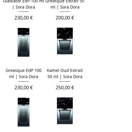
Gladiator EdP 100 ml
Greasque Extrait 50
| Sora Dora
ml | Sora Dora
Preis
Preis
230,00 €
200,00 €
Greasque EdP 100
Kamel Oud Extrait
ml | Sora Dora
50 ml | Sora Dora
Preis
Preis
230,00 €
250,00 €