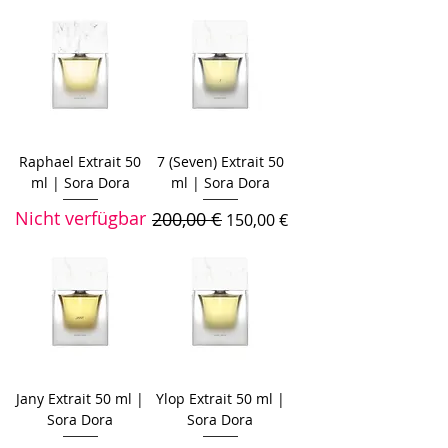
Raphael Extrait 50
7 (Seven) Extrait 50
ml | Sora Dora
ml | Sora Dora
Nicht verfügbar
200,00 €
Standardpreis
Sale-Preis
150,00 €
Jany Extrait 50 ml |
Ylop Extrait 50 ml |
Sora Dora
Sora Dora