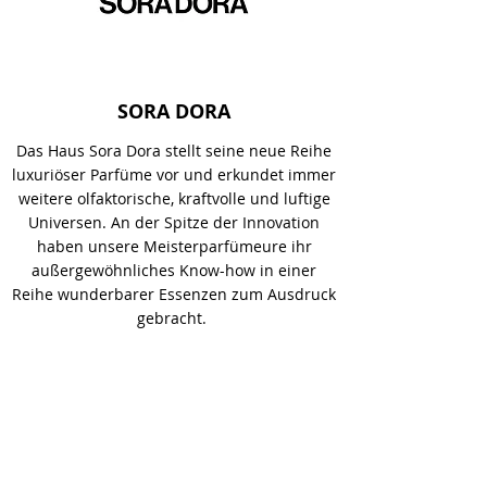
SORA DORA
Das Haus Sora Dora stellt seine neue Reihe
luxuriöser Parfüme vor und erkundet immer
weitere olfaktorische, kraftvolle und luftige
Universen. An der Spitze der Innovation
haben unsere Meisterparfümeure ihr
außergewöhnliches Know-how in einer
Reihe wunderbarer Essenzen zum Ausdruck
gebracht.
Quentin SORA DORA fängt den Duft des
Lebens in all seiner einzigartigen
Metamorphose ein. Er präsentiert jeden
seiner Düfte so, als ob ein einziges Parfüm
drei verschiedene Duftnoten enthielte, die
sich im Laufe der Zeit entfalten.