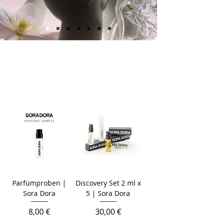
Parfümproben |
Discovery Set 2 ml x
Sora Dora
5 | Sora Dora
Preis
Preis
8,00 €
30,00 €