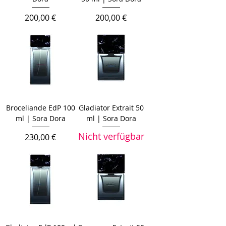
Preis
Preis
200,00 €
200,00 €
Broceliande EdP 100
Gladiator Extrait 50
ml | Sora Dora
ml | Sora Dora
Nicht verfügbar
Preis
230,00 €