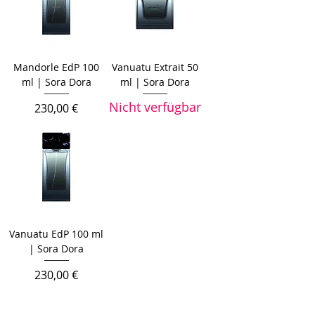
Mandorle EdP 100
Vanuatu Extrait 50
ml | Sora Dora
ml | Sora Dora
Nicht verfügbar
Preis
230,00 €
Vanuatu EdP 100 ml
| Sora Dora
Preis
230,00 €