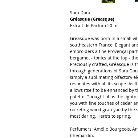
Sora Dora
Gréasque (Greasque)
Extrait de Parfum 50 ml
Gréasque was born in a small vill
southeastern France. Elegant and 
embroiders a fine Provençal par
bergamot - tonics at the top - th
Preciously crafted, Gréasque is 
through generations of Sora Dora. 
simply a sublimating olfactory e
resonates with all its scope. As t
allows itself to be enhanced by 
palette. Thought of as the lightn
you with fine touches of cedar a
rocketing wood grab you by the ski
most daring. Here's to spring.
Perfumers: Amélie Bourgeois, A
Chemardin.