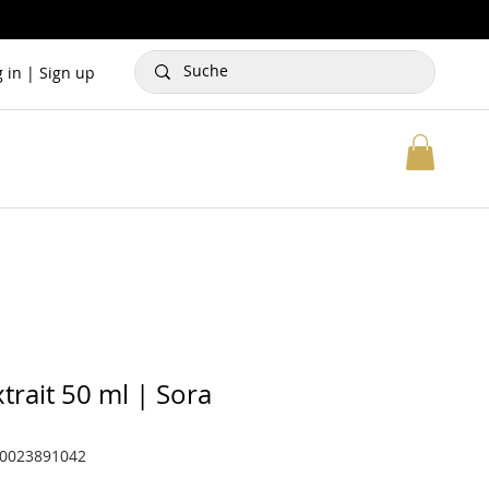
g in | Sign up
trait 50 ml | Sora
70023891042