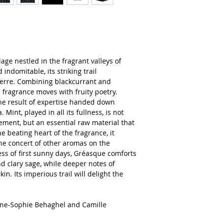
age nestled in the fragrant valleys of
indomitable, its striking trail
terre. Combining blackcurrant and
e fragrance moves with fruity poetry.
the result of expertise handed down
Mint, played in all its fullness, is not
lement, but an essential raw material that
he beating heart of the fragrance, it
the concert of other aromas on the
ess of first sunny days, Gréasque comforts
nd clary sage, while deeper notes of
n. Its imperious trail will delight the
nne-Sophie Behaghel and Camille