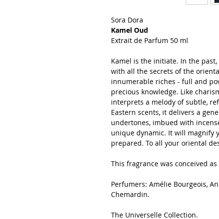
Sora Dora
Kamel Oud
Extrait de Parfum 50 ml
Kamel is the initiate. In the pas
with all the secrets of the orienta
innumerable riches - full and p
precious knowledge. Like charisma
interprets a melody of subtle, r
Eastern scents, it delivers a gen
undertones, imbued with incense
unique dynamic. It will magnify 
prepared. To all your oriental des
This fragrance was conceived as 
Perfumers: Amélie Bourgeois, A
Chemardin.
The Universelle Collection.