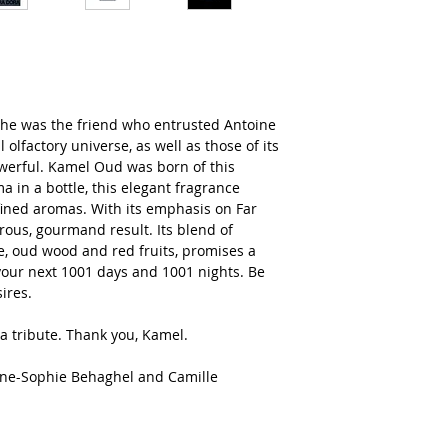
t, he was the friend who entrusted Antoine
l olfactory universe, as well as those of its
owerful. Kamel Oud was born of this
 in a bottle, this elegant fragrance
efined aromas. With its emphasis on Far
erous, gourmand result. Its blend of
, oud wood and red fruits, promises a
your next 1001 days and 1001 nights. Be
ires.
a tribute. Thank you, Kamel.
nne-Sophie Behaghel and Camille