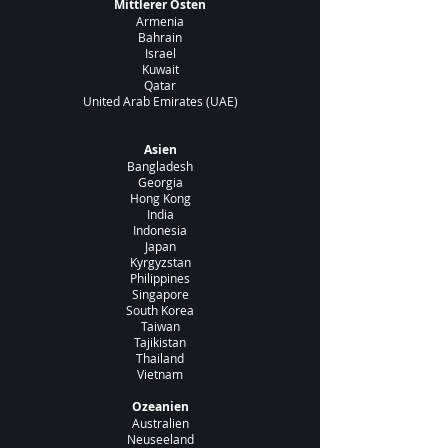
Mittlerer Osten
​Armenia
Bahrain
Israel
​Kuwait
​Qatar
United Arab Emirates (UAE)
​​Asien
Bangladesh
Georgia
Hong Kong
India
Indonesia
Japan
Kyrgyzstan
Philippines
Singapore
South Korea
Taiwan
Tajikistan
Thailand
Vietnam
Ozeanien
Australien
Neuseeland