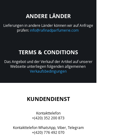
ANDERE LÄNDER
Lieferungen in andere Länder können wir auf Anfrage
prüfen:
info@rafinadparfumerie.com
TERMS & CONDITIONS
Das Angebot und der Verkauf der Artikel auf unserer
Webseite unterliegen folgenden allgemeinen
Verkaufsbedingungen
KUNDENDIENST
Kontakttelefon
+(420) 352 200 873
​Kontakttelefon WhatsApp, Viber, Telegram
+(420) 776 492 070