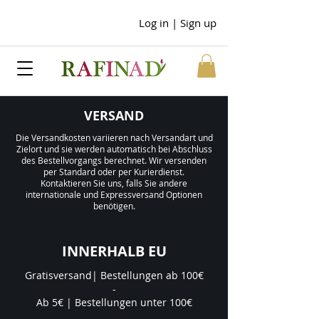
Log in | Sign up
VERSAND
Die Versandkosten variieren nach Versandart und
Zielort und sie werden automatisch bei Abschluss
des Bestellvorgangs berechnet. Wir versenden
per Standard oder per Kurierdienst.
Kontaktieren Sie uns, falls Sie andere
internationale und Expressversand Optionen
benötigen.
INNERHALB EU
Gratisversand| Bestellungen ab 100€
-
Ab 5€ | Bestellungen unter 100€