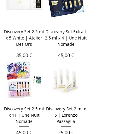
Discovery Set 2.5 ml
Discovery Set Extrait
x 5 White | Atelier
2.5 ml x 4 | Une Nuit
Des Ors
Nomade
Цена
Цена
35,00 €
45,00 €
Discovery Set 2.5 ml
Discovery Set 2 ml x
x 11 | Une Nuit
5 | Lorenzo
Nomade
Pazzaglia
Цена
Цена
45,00 €
25,00 €