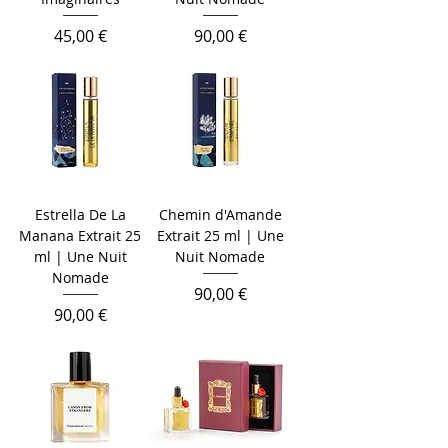
Цена
Цена
45,00 €
90,00 €
Estrella De La
Chemin d'Amande
Manana Extrait 25
Extrait 25 ml | Une
ml | Une Nuit
Nuit Nomade
Nomade
Цена
90,00 €
Цена
90,00 €