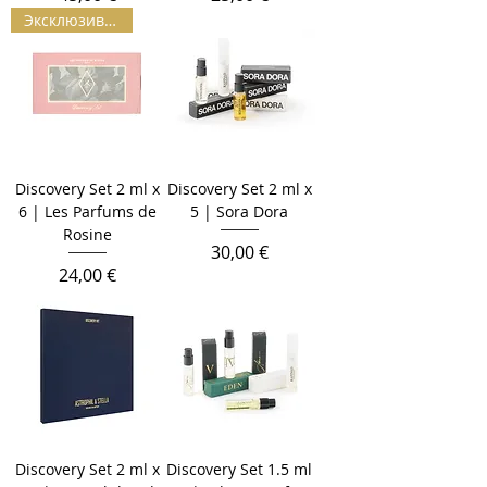
Эксклюзив | L.E.
Discovery Set 2 ml x
Discovery Set 2 ml x
6 | Les Parfums de
5 | Sora Dora
Rosine
Цена
30,00 €
Цена
24,00 €
Discovery Set 2 ml x
Discovery Set 1.5 ml