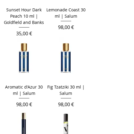
Sunset Hour Dark
Lemonade Coast 30
Peach 10 ml |
ml | Salum
Goldfield and Banks
Цена
98,00 €
Цена
35,00 €
Aromatic d'Azur 30
Fig Tzatziki 30 ml |
ml | Salum
Salum
Цена
Цена
98,00 €
98,00 €