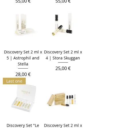
Цена
Цена
55,00 €
55,00 €
Discovery Set 2 ml x
Discovery Set 2 ml x
5 | Astrophil and
4 | Stora Skuggan
Stella
Цена
25,00 €
Цена
28,00 €
Last one
Discovery Set "Le
Discovery Set 2 ml x