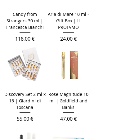
Candy from
Aria di Mare 10 ml -
Strangers 30 ml |
Gift Box | IL
Francesca Bianchi
PROFVMO
Цена
Цена
118,00 €
24,00 €
Discovery Set 2 ml x
Rose Magnitude 10
16 | Giardini di
ml | Goldfield and
Toscana
Banks
Цена
Цена
55,00 €
47,00 €