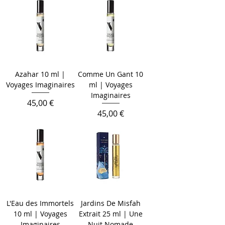
Azahar 10 ml |
Comme Un Gant 10
Voyages Imaginaires
ml | Voyages
Imaginaires
Цена
45,00 €
Цена
45,00 €
L'Eau des Immortels
Jardins De Misfah
10 ml | Voyages
Extrait 25 ml | Une
Imaginaires
Nuit Nomade