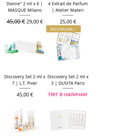
Donne" 2 ml x 6 |
4 Extrait de Parfum
MASQUE Milano
| Atelier Materi
45,00 €
Обычная цена
Цена со скидкой
Цена
29,00 €
25,00 €
Эксклюзив | L.E.
Discovery Set 2 ml x
Discovery Set 2 ml x
7 | L.T. Piver
3 | DUSITA Paris
Нет в наличии
Цена
45,00 €