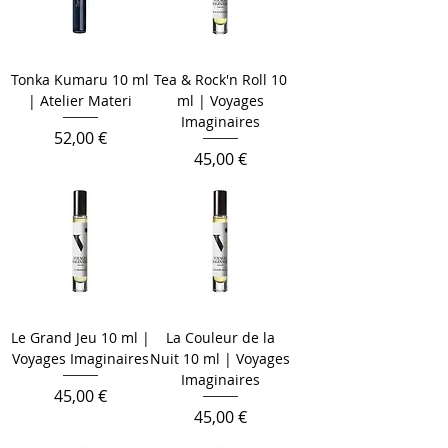
Tonka Kumaru 10 ml
Tea & Rock'n Roll 10
| Atelier Materi
ml | Voyages
Imaginaires
Цена
52,00 €
Цена
45,00 €
Le Grand Jeu 10 ml |
La Couleur de la
Voyages Imaginaires
Nuit 10 ml | Voyages
Imaginaires
Цена
45,00 €
Цена
45,00 €