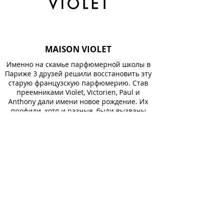
MAISON VIOLET
Именно на скамье парфюмерной школы в
Париже 3 друзей решили восстановить эту
старую французскую парфюмерию. Став
преемниками Violet, Victorien, Paul и
Anthony дали имени новое рождение. Их
профили, хотя и разные, были вызваны
той же страстью к духам и истории.
Друзья и коллеги, их взаимодополняющие
характеристики позволили им
перестроить современный бренд с учетом
прошлого Violet.
Abîme (Abime), California Blossom,
Compliment, Cycle 002, Musc Angélique
(Musc Angelique), Nuée Bleue (Nuee Bleue),
Pour Rêver (Pour Rever), Rivage, Sketch,
Tanagra, Un Air d’Apogée (Un Air d'Apogee)