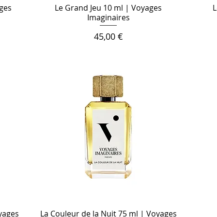
ages
Le Grand Jeu 10 ml | Voyages
L
Imaginaires
Цена
45,00 €
oyages
La Couleur de la Nuit 75 ml | Voyages