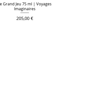
e Grand Jeu 75 ml | Voyages
Imaginaires
Цена
205,00 €