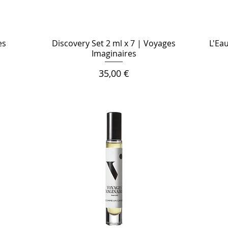
es
Discovery Set 2 ml x 7 | Voyages
L'Ea
Imaginaires
Цена
35,00 €