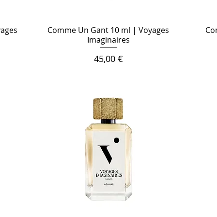
yages
Comme Un Gant 10 ml | Voyages
Co
Imaginaires
Цена
45,00 €