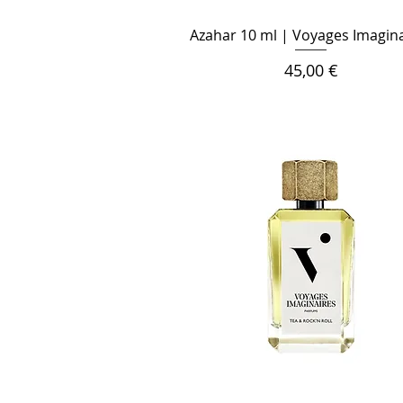
Azahar 10 ml | Voyages Imagin
Цена
45,00 €