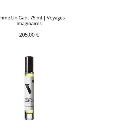
mme Un Gant 75 ml | Voyages
Imaginaires
Цена
205,00 €