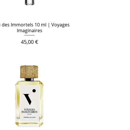
u des Immortels 10 ml | Voyages
Imaginaires
Цена
45,00 €