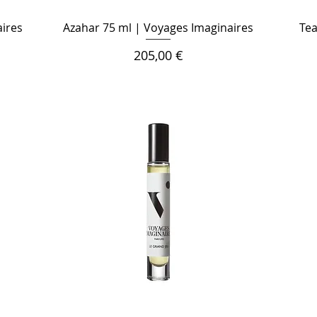
aires
Azahar 75 ml | Voyages Imaginaires
Tea
Цена
205,00 €