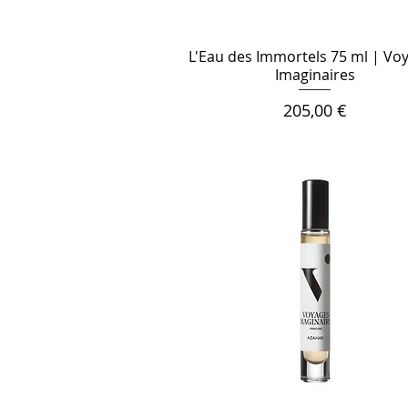
L'Eau des Immortels 75 ml | Vo
Imaginaires
Цена
205,00 €