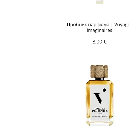
Пробник парфюма | Voyag
Imaginaires
Цена
8,00 €