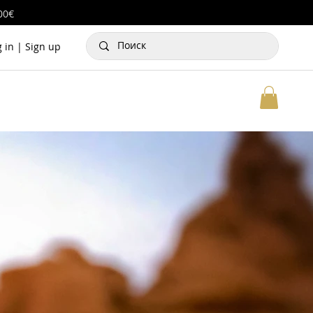
00€
g in | Sign up