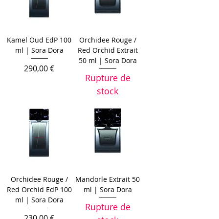
Kamel Oud EdP 100
Orchidee Rouge /
ml | Sora Dora
Red Orchid Extrait
50 ml | Sora Dora
Prix
290,00 €
Rupture de
stock
Orchidee Rouge /
Mandorle Extrait 50
Red Orchid EdP 100
ml | Sora Dora
ml | Sora Dora
Rupture de
Prix
230,00 €