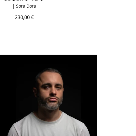
| Sora Dora
Prix
230,00 €