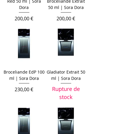
Red 50 ml | Sora
Broceliande Extrait
Dora
50 ml | Sora Dora
Prix
Prix
200,00 €
200,00 €
Broceliande EdP 100
Gladiator Extrait 50
ml | Sora Dora
ml | Sora Dora
Rupture de
Prix
230,00 €
stock