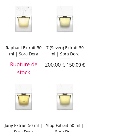
Raphael Extrait 50
7 (Seven) Extrait 50
ml | Sora Dora
ml | Sora Dora
Rupture de
200,00 €
Prix original
Prix promotionnel
150,00 €
stock
Jany Extrait 50 ml |
Ylop Extrait 50 ml |
Sora Dora
Sora Dora