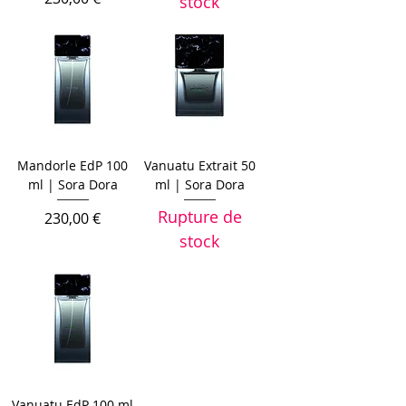
stock
Mandorle EdP 100
Vanuatu Extrait 50
ml | Sora Dora
ml | Sora Dora
Rupture de
Prix
230,00 €
stock
Vanuatu EdP 100 ml