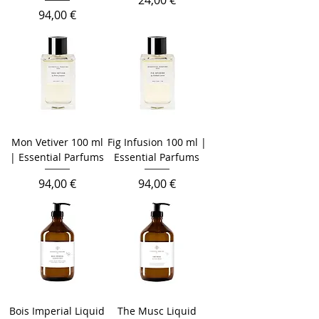
24,00 €
Prix
94,00 €
Mon Vetiver 100 ml
Fig Infusion 100 ml |
| Essential Parfums
Essential Parfums
Prix
Prix
94,00 €
94,00 €
Bois Imperial Liquid
The Musc Liquid