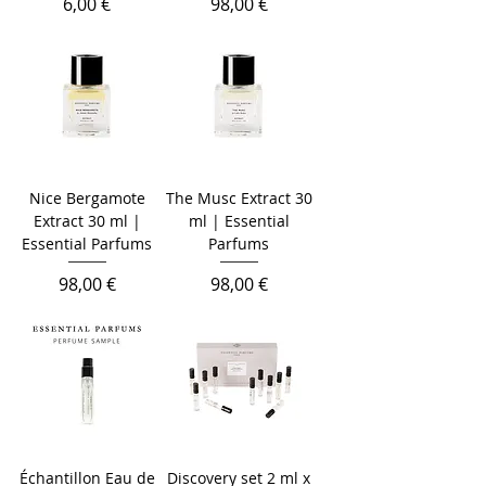
Prix
Prix
6,00 €
98,00 €
Nice Bergamote
The Musc Extract 30
Extract 30 ml |
ml | Essential
Essential Parfums
Parfums
Prix
Prix
98,00 €
98,00 €
Échantillon Eau de
Discovery set 2 ml x