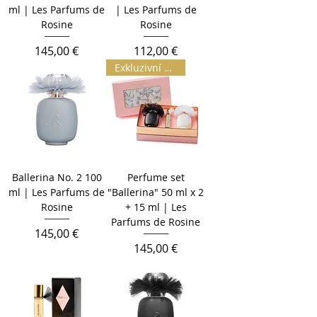
ml | Les Parfums de
| Les Parfums de
Rosine
Rosine
Cena
Cena
145,00 €
112,00 €
Exkluzivní | L.E.
Ballerina No. 2 100
Perfume set
ml | Les Parfums de
"Ballerina" 50 ml x 2
Rosine
+ 15 ml | Les
Parfums de Rosine
Cena
145,00 €
Cena
145,00 €