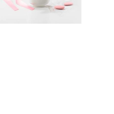
Les Parfums de Rosine
Marie-Hélène Rogeon, narozená v historické
linii francouzských parfumérů, založila Les
Parfums de Rosine, značku niche parfémů
věnovanou výhradně vůním na bázi růží.
Inspirována svým pradědečkem, který
vytvářel parfémy pro císaře Napoleona III., si
brzy vypěstovala fascinaci jemnou
parfumerií a řemeslným dědictvím. Po