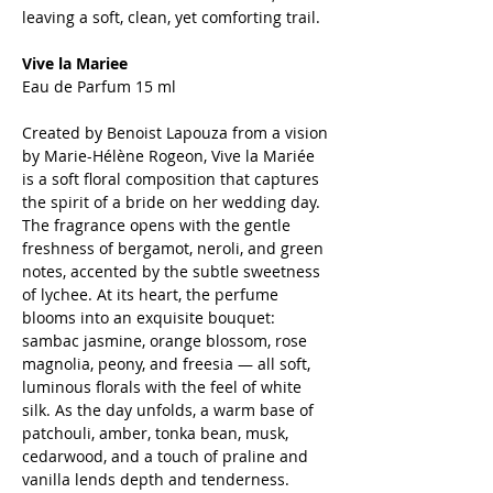
leaving a soft, clean, yet comforting trail.
Vive la Mariee
Eau de Parfum 15 ml
Created by Benoist Lapouza from a vision
by Marie-Hélène Rogeon, Vive la Mariée
is a soft floral composition that captures
the spirit of a bride on her wedding day.
The fragrance opens with the gentle
freshness of bergamot, neroli, and green
notes, accented by the subtle sweetness
of lychee. At its heart, the perfume
blooms into an exquisite bouquet:
sambac jasmine, orange blossom, rose
magnolia, peony, and freesia — all soft,
luminous florals with the feel of white
silk. As the day unfolds, a warm base of
patchouli, amber, tonka bean, musk,
cedarwood, and a touch of praline and
vanilla lends depth and tenderness.