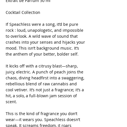
Extrait de Parfum 50 ml
Cocktail Collection
If Speachless were a song, it’d be pure
rock : loud, unapologetic, and impossible
to overlook. A wild wave of sound that
crashes into your senses and hijacks your
mood. This isn’t background music. It’s
the anthem of your better, bolder self.
It kicks off with a citrusy blast—sharp,
juicy, electric. A punch of peach joins the
chaos, diving headfirst into a swaggering,
rebellious blend of raw cannabis and
cool vetiver. It’s not just a fragrance; it’s a
hit, a solo, a full-blown jam session of
scent.
This is the kind of fragrance you don’t
wear—it wears you. Speachless doesn’t
speak. It screams freedom, it roars