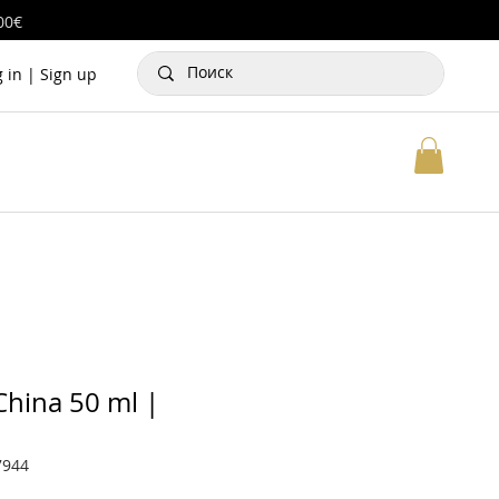
00€
g in | Sign up
China 50 ml |
7944