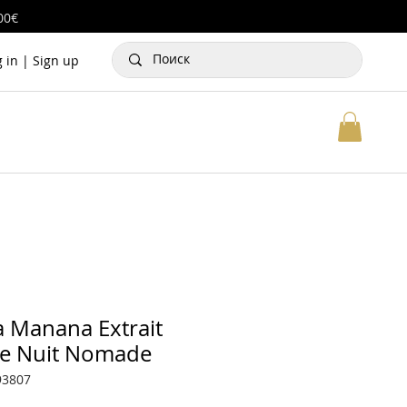
00€
g in | Sign up
la Manana Extrait
ne Nuit Nomade
93807