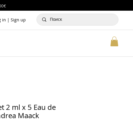
00€
g in | Sign up
t 2 ml x 5 Eau de
ndrea Maack