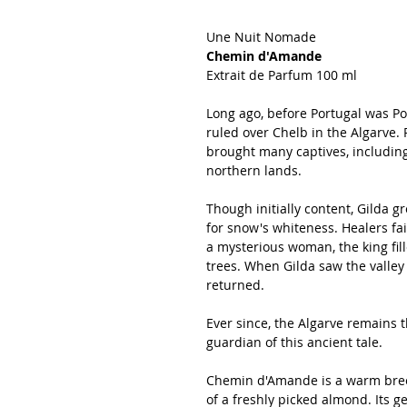
Une Nuit Nomade
Chemin d'Amande
Extrait de Parfum 100 ml
Long ago, before Portugal was P
ruled over Chelb in the Algarve.
brought many captives, including
northern lands.
Though initially content, Gilda g
for snow's whiteness. Healers fai
a mysterious woman, the king fil
trees. When Gilda saw the valley
returned.
Ever since, the Algarve remains
guardian of this ancient tale.
Chemin d'Amande is a warm bree
of a freshly picked almond. Its 