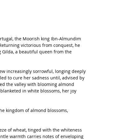
ortugal, the Moorish king Ibn-Almundim
 Returning victorious from conquest, he
 Gilda, a beautiful queen from the
rew increasingly sorrowful, longing deeply
led to cure her sadness until, advised by
led the valley with blooming almond
 blanketed in white blossoms, her joy
 the kingdom of almond blossoms,
ze of wheat, tinged with the whiteness
gentle warmth carries notes of enveloping