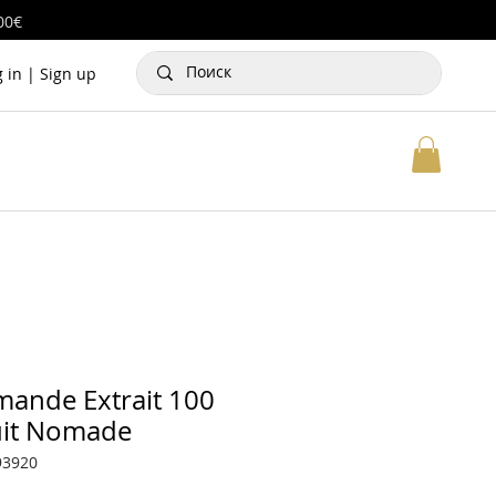
00€
g in | Sign up
ande Extrait 100
uit Nomade
93920