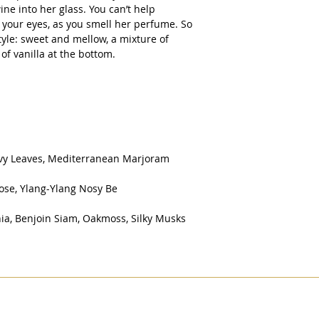
ne into her glass. You can’t help
 your eyes, as you smell her perfume. So
tyle: sweet and mellow, a mixture of
of vanilla at the bottom.
Ivy Leaves, Mediterranean Marjoram
ose, Ylang-Ylang Nosy Be
nia, Benjoin Siam, Oakmoss, Silky Musks