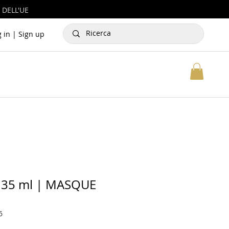
 DELL'UE
g in | Sign up
 35 ml | MASQUE
6