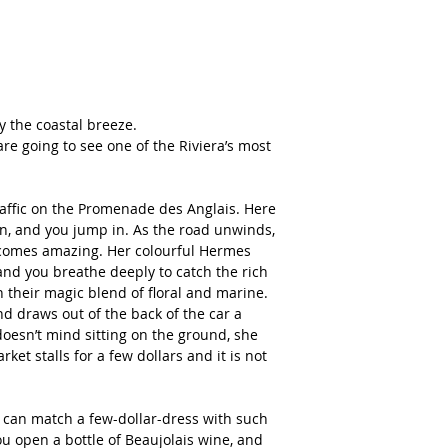
by the coastal breeze.
are going to see one of the Riviera’s most
raffic on the Promenade des Anglais. Here
n, and you jump in. As the road unwinds,
ecomes amazing. Her colourful Hermes
nd you breathe deeply to catch the rich
in their magic blend of floral and marine.
d draws out of the back of the car a
doesn’t mind sitting on the ground, she
ket stalls for a few dollars and it is not
 can match a few-dollar-dress with such
ou open a bottle of Beaujolais wine, and