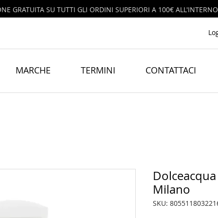
ONE GRATUITA SU TUTTI GLI ORDINI SUPERIORI A 100€ ALL'INTERNO
Lo
MARCHE
TERMINI
CONTATTACI
Dolceacqua
Milano
SKU: 805511803221