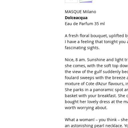
MASQUE Milano
Dolceacqua
Eau de Parfum 35 ml
A fresh floral bouquet, uplifted 
I have a feeling that tonight you 
fascinating sights.
Nice, 8 am. Sunshine and light t
she comes, with the soft top dow
the view of the gulf suddenly b
foulard sweeps with the breeze a
mixture of Cote d’Azur flavours, 
She parks in a panoramic spot an
basket with your breakfast. She 
bought her lovely dress at the mar
worth worrying about.
What a woman! – you think – she
an astonishing pearl necklace. Y