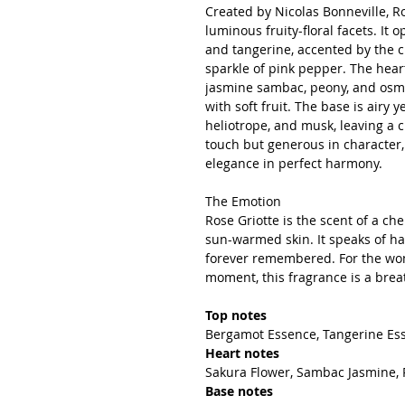
Created by Nicolas Bonneville, Ros
luminous fruity-floral facets. It
and tangerine, accented by the c
sparkle of pink pepper. The heart
jasmine sambac, peony, and osma
with soft fruit. The base is airy y
heliotrope, and musk, leaving a cl
touch but generous in character,
elegance in perfect harmony.
The Emotion
Rose Griotte is the scent of a che
sun-warmed skin. It speaks of ha
forever remembered. For the wo
moment, this fragrance is a breat
Top notes
Bergamot Essence, Tangerine Ess
Heart notes
Sakura Flower, Sambac Jasmine,
Base notes