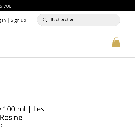
 L'UE
g in | Sign up
e 100 ml | Les
 Rosine
22