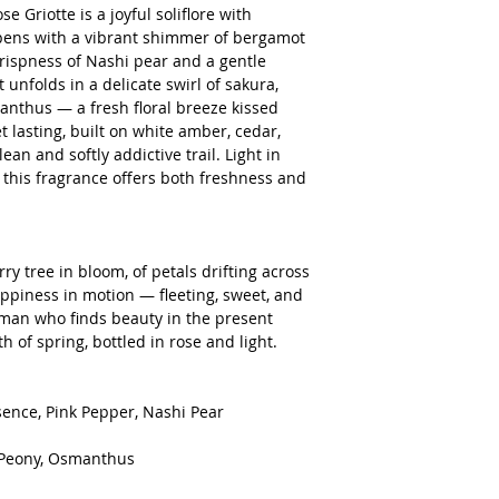
e Griotte is a joyful soliflore with
 opens with a vibrant shimmer of bergamot
rispness of Nashi pear and a gentle
 unfolds in a delicate swirl of sakura,
nthus — a fresh floral breeze kissed
et lasting, built on white amber, cedar,
ean and softly addictive trail. Light in
 this fragrance offers both freshness and
rry tree in bloom, of petals drifting across
ppiness in motion — fleeting, sweet, and
man who finds beauty in the present
h of spring, bottled in rose and light.
ence, Pink Pepper, Nashi Pear
 Peony, Osmanthus