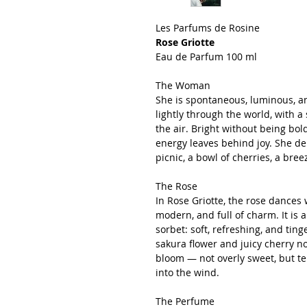
Les Parfums de Rosine
Rose Griotte
Eau de Parfum 100 ml
The Woman
She is spontaneous, luminous, 
lightly through the world, with a 
the air. Bright without being bol
energy leaves behind joy. She de
picnic, a bowl of cherries, a br
The Rose
In Rose Griotte, the rose dances 
modern, and full of charm. It is 
sorbet: soft, refreshing, and ting
sakura flower and juicy cherry not
bloom — not overly sweet, but te
into the wind.
The Perfume