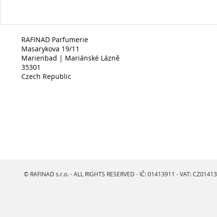
RAFINAD Parfumerie
Masarykova 19/11
Marienbad | Mariánské Lázně
35301
Czech Republic
© RAFINAD s.r.o. - ALL RIGHTS RESERVED - IČ: 01413911 - VAT: CZ0141