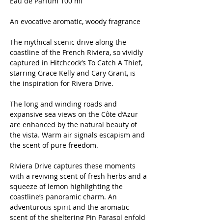
Eau de Parfum 100 ml
An evocative aromatic, woody fragrance
The mythical scenic drive along the
coastline of the French Riviera, so vividly
captured in Hitchcock’s To Catch A Thief,
starring Grace Kelly and Cary Grant, is
the inspiration for Rivera Drive.
The long and winding roads and
expansive sea views on the Côte d’Azur
are enhanced by the natural beauty of
the vista. Warm air signals escapism and
the scent of pure freedom.
Riviera Drive captures these moments
with a reviving scent of fresh herbs and a
squeeze of lemon highlighting the
coastline’s panoramic charm. An
adventurous spirit and the aromatic
scent of the sheltering Pin Parasol enfold