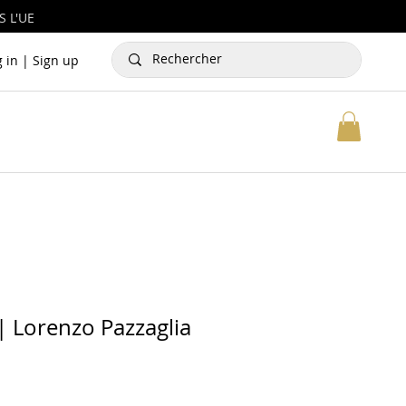
 L'UE
g in | Sign up
| Lorenzo Pazzaglia
x