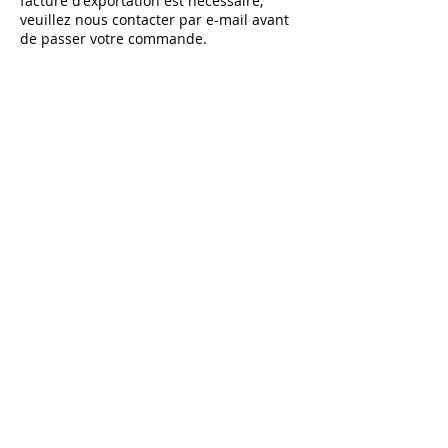
facture d'exportation est nécessaire,
veuillez nous contacter par e-mail avant
de passer votre commande.
Abonnez-vous et bénéficiez de -10% sur le
premier achat sur tous les articles non soldés
RETROUVEZ-NOUS