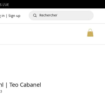
 L'UE
g in | Sign up
ml | Teo Cabanel
23
rix