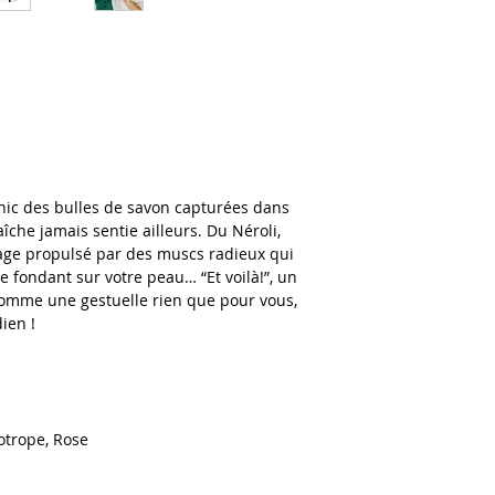
 chic des bulles de savon capturées dans
aîche jamais sentie ailleurs. Du Néroli,
llage propulsé par des muscs radieux qui
e fondant sur votre peau… “Et voilà!”, un
omme une gestuelle rien que pour vous,
ien !
otrope, Rose