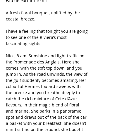
Eau de Parfum 10 ml
A fresh floral bouquet, uplifted by the
coastal breeze.
I have a feeling that tonight you are going
to see one of the Riviera’s most
fascinating sights.
Nice, 8 am. Sunshine and light traffic on
the Promenade des Anglais. Here she
comes, with the soft top down, and you
jump in. As the road unwinds, the view of
the gulf suddenly becomes amazing. Her
colourful Hermes foulard sweeps with
the breeze and you breathe deeply to
catch the rich mixture of Cote d’Azur
flavours, in their magic blend of floral
and marine. She parks in a panoramic
spot and draws out of the back of the car
a basket with your breakfast. She doesn’t
mind sitting on the ground, she bought