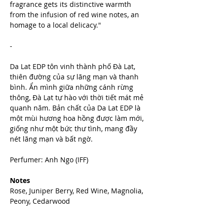
fragrance gets its distinctive warmth
from the infusion of red wine notes, an
homage to a local delicacy."
-
Da Lat EDP tôn vinh thành phố Đà Lạt,
thiên đường của sự lãng mạn và thanh
bình. Ẩn mình giữa những cánh rừng
thông, Đà Lạt tự hào với thời tiết mát mẻ
quanh năm. Bản chất của Da Lat EDP là
một mùi hương hoa hồng được làm mới,
giống như một bức thư tình, mang đầy
nét lãng mạn và bất ngờ.
Perfumer: Anh Ngo (IFF)
Notes
Rose, Juniper Berry, Red Wine, Magnolia,
Peony, Cedarwood