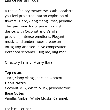
Eau de Parfum 100 ml
A real olfactory metaverse. With Borabora
you feel projected into an explosion of
flowers: Tiare, Ylang Ylang, Rose, Jasmine.
This perfume drags you into a joyful
dance, with Coconut and Vanilla
providing intense emotions. Elegant
musks and amber notes create an
intriguing and seductive composition.
Borabora screams "Hug me, hug me".
Olfactory Family: Musky floral.
Top notes
Tiare, Ylang ylang, Jasmine, Apricot.
Heart Notes
Coconut Milk, White Musk, Jasmolactone.
Base Notes
Vanilla, Amber, White Musks, Caramel.
For him. For her.