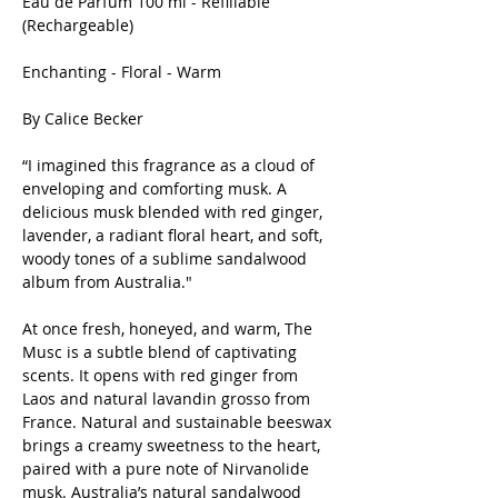
Eau de Parfum 100 ml - Refillable
(Rechargeable)
Enchanting - Floral - Warm
By Calice Becker
“I imagined this fragrance as a cloud of
enveloping and comforting musk. A
delicious musk blended with red ginger,
lavender, a radiant floral heart, and soft,
woody tones of a sublime sandalwood
album from Australia."
At once fresh, honeyed, and warm, The
Musc is a subtle blend of captivating
scents. It opens with red ginger from
Laos and natural lavandin grosso from
France. Natural and sustainable beeswax
brings a creamy sweetness to the heart,
paired with a pure note of Nirvanolide
musk. Australia’s natural sandalwood