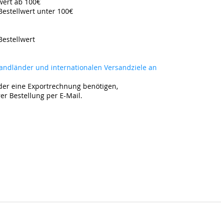
lwert ab 100€
Bestellwert unter 100€
Bestellwert
rsandländer und internationalen Versandziele an
der eine Exportrechnung benötigen,
rer Bestellung per E-Mail.