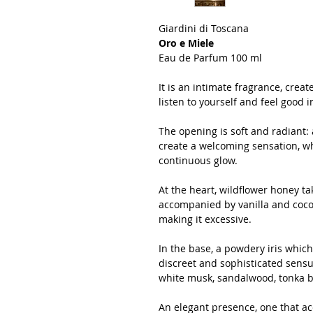
Giardini di Toscana
Oro e Miele
Eau de Parfum 100 ml
It is an intimate fragrance, cre
listen to yourself and feel good
The opening is soft and radiant
create a welcoming sensation, wh
continuous glow.
At the heart, wildflower honey t
accompanied by vanilla and coco
making it excessive.
In the base, a powdery iris which
discreet and sophisticated sens
white musk, sandalwood, tonka
An elegant presence, one that a