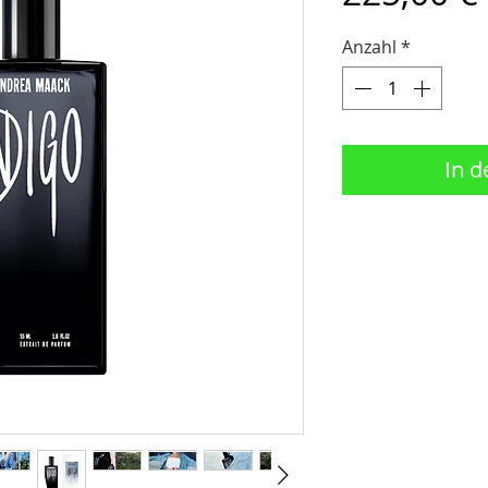
Anzahl
*
In 