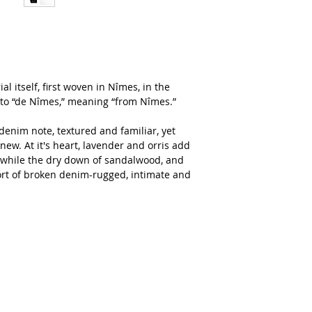
l itself, first woven in Nîmes, in the
d to “de Nîmes,” meaning “from Nîmes.”
enim note, textured and familiar, yet
new. At it's heart, lavender and orris add
e, while the dry down of sandalwood, and
ort of broken denim-rugged, intimate and