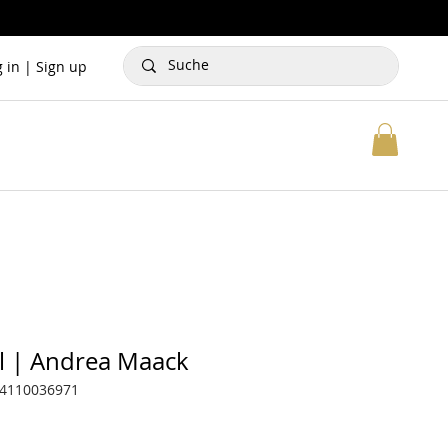
g in | Sign up
l | Andrea Maack
94110036971
Preis