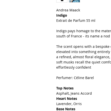
Andrea Maack
Indigo
Extrait de Parfum 55 ml
Indigo pays homage to the materia
south of France - its name a no
The scent opens with a bespoke d
elevated into something entirely 
a refined, almost floral eleganc
soft musks recall the quiet comf
effortlessly confident
Perfumer: Céline Barel
Top Notes
Asphalt, Jeans Accord
Heart Notes
Lavender, Orris
Base Notes