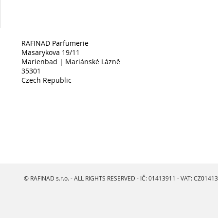
RAFINAD Parfumerie
Masarykova 19/11
Marienbad | Mariánské Lázně
35301
Czech Republic
© RAFINAD s.r.o. - ALL RIGHTS RESERVED - IČ: 01413911 - VAT: CZ0141