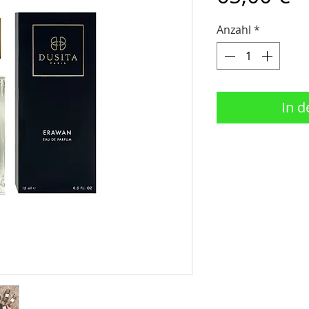
Anzahl
*
In 