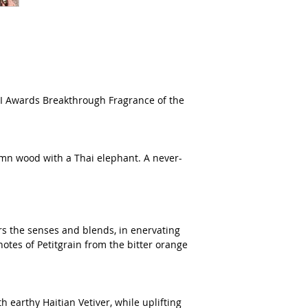
FI Awards Breakthrough Fragrance of the
umn wood with a Thai elephant. A never-
.
irs the senses and blends, in enervating
 notes of Petitgrain from the bitter orange
h earthy Haitian Vetiver, while uplifting