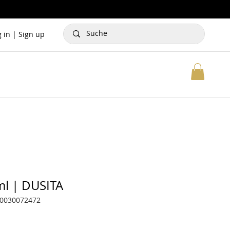
g in | Sign up
ml | DUSITA
70030072472
reis