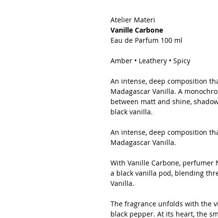
Atelier Materi
Vanille Carbone
Eau de Parfum 100 ml
Amber • Leathery • Spicy
An intense, deep composition tha
Madagascar Vanilla. A monochrom
between matt and shine, shadow an
black vanilla.
An intense, deep composition tha
Madagascar Vanilla.
With Vanille Carbone, perfumer N
a black vanilla pod, blending th
Vanilla.
The fragrance unfolds with the v
black pepper. At its heart, the 