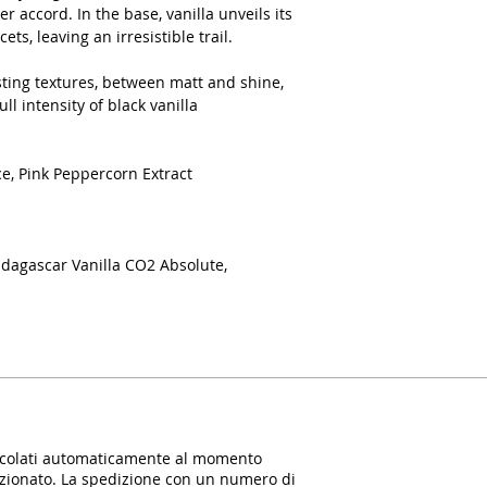
r accord. In the base, vanilla unveils its
ts, leaving an irresistible trail.
ing textures, between matt and shine,
ll intensity of black vanilla
e, Pink Peppercorn Extract
dagascar Vanilla CO2 Absolute,
alcolati automaticamente al momento
lezionato. La spedizione con un numero di