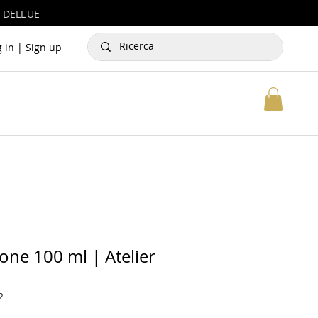
 DELL'UE
g in | Sign up
one 100 ml | Atelier
2