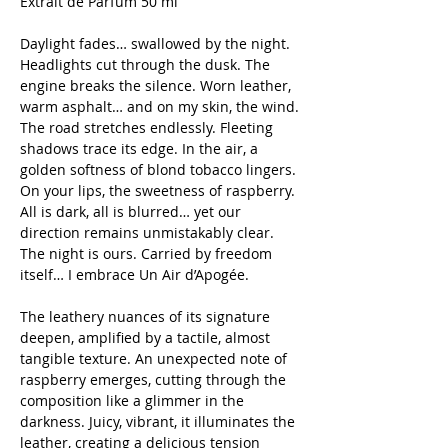
Extrait de Parfum 50 ml
Daylight fades… swallowed by the night.
Headlights cut through the dusk. The
engine breaks the silence. Worn leather,
warm asphalt… and on my skin, the wind.
The road stretches endlessly. Fleeting
shadows trace its edge. In the air, a
golden softness of blond tobacco lingers.
On your lips, the sweetness of raspberry.
All is dark, all is blurred… yet our
direction remains unmistakably clear.
The night is ours. Carried by freedom
itself… I embrace Un Air d’Apogée.
The leathery nuances of its signature
deepen, amplified by a tactile, almost
tangible texture. An unexpected note of
raspberry emerges, cutting through the
composition like a glimmer in the
darkness. Juicy, vibrant, it illuminates the
leather, creating a delicious tension