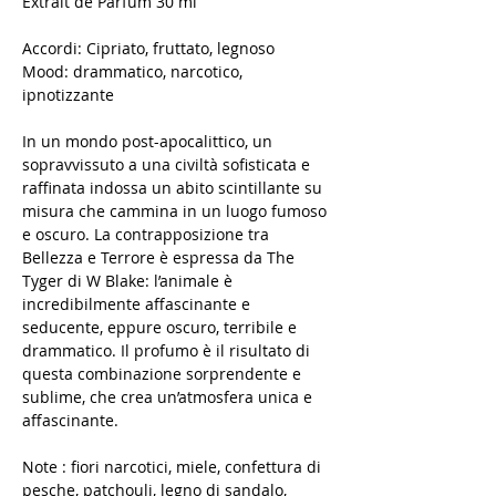
Extrait de Parfum 30 ml
Accordi: Cipriato, fruttato, legnoso
Mood: drammatico, narcotico,
ipnotizzante
In un mondo post-apocalittico, un
sopravvissuto a una civiltà sofisticata e
raffinata indossa un abito scintillante su
misura che cammina in un luogo fumoso
e oscuro. La contrapposizione tra
Bellezza e Terrore è espressa da The
Tyger di W Blake: l’animale è
incredibilmente affascinante e
seducente, eppure oscuro, terribile e
drammatico. Il profumo è il risultato di
questa combinazione sorprendente e
sublime, che crea un’atmosfera unica e
affascinante.
Note : fiori narcotici, miele, confettura di
pesche, patchouli, legno di sandalo,