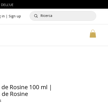
 DELL'UE
g in | Sign up
 de Rosine 100 ml |
 de Rosine
4