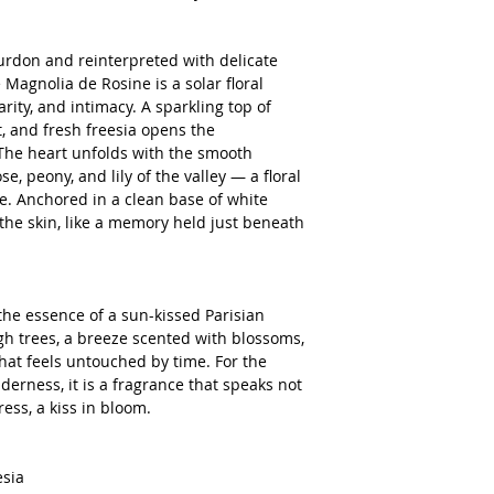
urdon and reinterpreted with delicate
Magnolia de Rosine is a solar floral
rity, and intimacy. A sparkling top of
t, and fresh freesia opens the
 The heart unfolds with the smooth
se, peony, and lily of the valley — a floral
ne. Anchored in a clean base of white
 the skin, like a memory held just beneath
he essence of a sun-kissed Parisian
h trees, a breeze scented with blossoms,
at feels untouched by time. For the
rness, it is a fragrance that speaks not
ress, a kiss in bloom.
esia