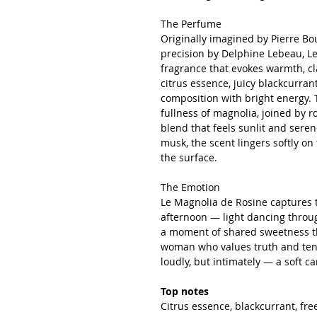
The Perfume
Originally imagined by Pierre Bo
precision by Delphine Lebeau, Le 
fragrance that evokes warmth, cla
citrus essence, juicy blackcurran
composition with bright energy.
fullness of magnolia, joined by ro
blend that feels sunlit and sere
musk, the scent lingers softly on
the surface.
The Emotion
Le Magnolia de Rosine captures t
afternoon — light dancing throug
a moment of shared sweetness th
woman who values truth and tende
loudly, but intimately — a soft ca
Top notes
Citrus essence, blackcurrant, fre