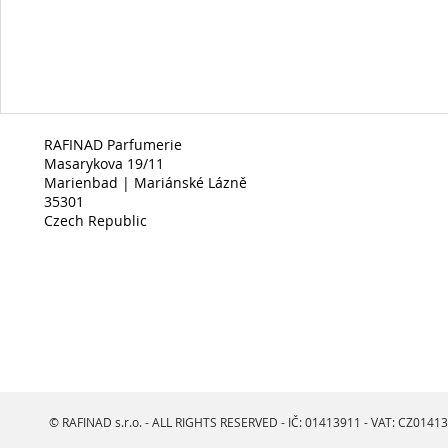
RAFINAD Parfumerie
Masarykova 19/11
Marienbad | Mariánské Lázně
35301
Czech Republic
© RAFINAD s.r.o. - ALL RIGHTS RESERVED - IČ: 01413911 - VAT: CZ0141