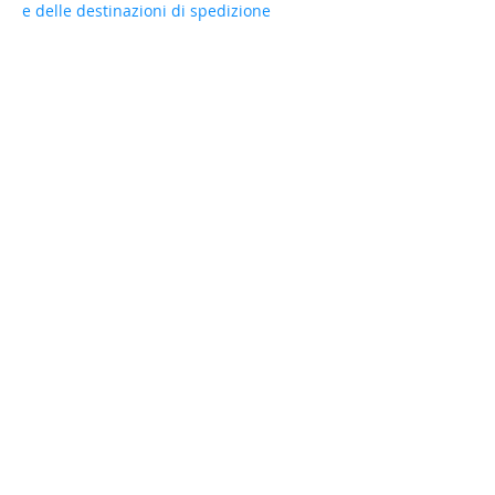
e delle destinazioni di spedizione
internazionali
Qualora necessitiate di una fattura
aziendale o di una fattura di
esportazione, vi preghiamo di contattarci
via e-mail prima di effettuare l'ordine.
Iscriviti e ottieni il -10% sul primo acquisto su
tutti gli articoli non scontati