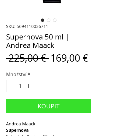
SKU: 5694110036711
Supernova 50 ml |
Andrea Maack
Běžná
Zvýhodně
 225,00 € 
169,00 €
cena
cena
Množství
*
KOUPIT
Andrea Maack
Supernova