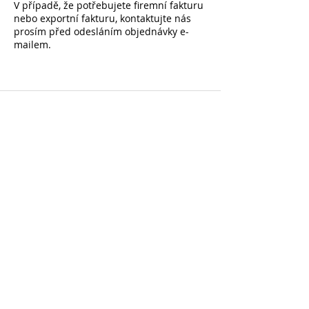
V případě, že potřebujete firemní fakturu
nebo exportní fakturu, kontaktujte nás
prosím před odesláním objednávky e-
mailem.
Přihlaste se k odběru a získejte -10 % na první
nákup na všechny nezlevněné položky
NÁSLEDUJTE NÁS