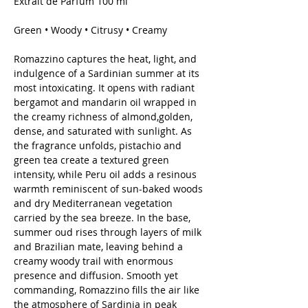
Extrait de Parfum 100 ml
Green • Woody • Citrusy • Creamy
Romazzino captures the heat, light, and
indulgence of a Sardinian summer at its
most intoxicating. It opens with radiant
bergamot and mandarin oil wrapped in
the creamy richness of almond,golden,
dense, and saturated with sunlight. As
the fragrance unfolds, pistachio and
green tea create a textured green
intensity, while Peru oil adds a resinous
warmth reminiscent of sun-baked woods
and dry Mediterranean vegetation
carried by the sea breeze. In the base,
summer oud rises through layers of milk
and Brazilian mate, leaving behind a
creamy woody trail with enormous
presence and diffusion. Smooth yet
commanding, Romazzino fills the air like
the atmosphere of Sardinia in peak