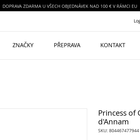
DOPRAVA ZDARMA U VŠECH OBJEDNÁVEK NAD 100 € V RÁMCI EU
Lo
ZNAČKY
PŘEPRAVA
KONTAKT
Princess of 
d'Annam
SKU: 804467477944