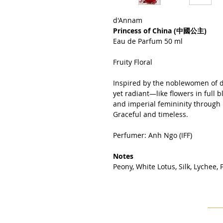
d'Annam
Princess of China (中國公主)
Eau de Parfum 50 ml
Fruity Floral
Inspired by the noblewomen of dy
yet radiant—like flowers in full b
and imperial femininity through 
Graceful and timeless.
Perfumer: Anh Ngo (IFF)
Notes
Peony, White Lotus, Silk, Lychee,