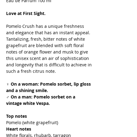
Eau de Parfum 100 ml
Love at First Sight.
Pomelo Crush has a unique freshness
and elegance that has an instant appeal.
Tantalizing, fresh, bitter notes of white
grapefruit are blended with soft floral
notes of orange flower and musk to give
this unisex scent an air of sophistication
and longevity that is difficult to achieve in
such a fresh citrus note.
♀ On a woman: Pomelo sorbet, lip gloss
and a shining smile.
♂ On a man: Pomelo sorbet on a
vintage white Vespa.
Top notes
Pomelo (white grapefruit)
Heart notes
White florals, rhubarb, tarragon