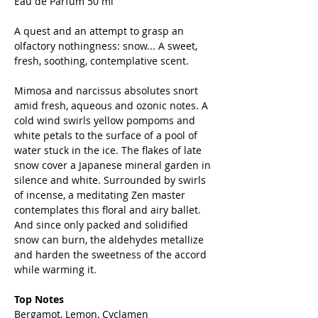
Eau de Parfum 50 ml
A quest and an attempt to grasp an
olfactory nothingness: snow... A sweet,
fresh, soothing, contemplative scent.
Mimosa and narcissus absolutes snort
amid fresh, aqueous and ozonic notes. A
cold wind swirls yellow pompoms and
white petals to the surface of a pool of
water stuck in the ice. The flakes of late
snow cover a Japanese mineral garden in
silence and white. Surrounded by swirls
of incense, a meditating Zen master
contemplates this floral and airy ballet.
And since only packed and solidified
snow can burn, the aldehydes metallize
and harden the sweetness of the accord
while warming it.
Top Notes
Bergamot, Lemon, Cyclamen