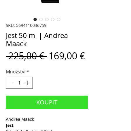
SKU: 5694110036759
Jest 50 ml | Andrea
Maack
Běžná
Zvýhodně
 225,00 € 
169,00 €
cena
cena
Množství
*
KOUPIT
Andrea Maack
Jest