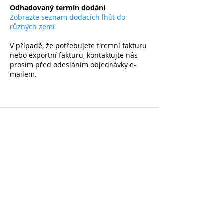
Odhadovaný termín dodání
Zobrazte seznam dodacích lhůt do
různých zemí
V případě, že potřebujete firemní fakturu
nebo exportní fakturu, kontaktujte nás
prosím před odesláním objednávky e-
mailem.
Přihlaste se k odběru a získejte -10 % na první
nákup na všechny nezlevněné položky