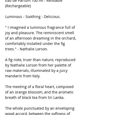
Eau de Parfum 100 ml - Refillable
(Rechargeable)
Luminous - Soothing - Delicious.
" I imagined a luminous fragrance full of
joy and pleasure. The reminiscent smell
of an afternoon dreaming in the orchard,
comfortably installed under the fig
trees." - Nathalie Lorson.
A fig note, truer than nature, reproduced
by Nathalie Lorson from her palette of
raw materials, illuminated by a juicy
mandarin from Italy.
The meeting of a floral heart, composed
of an orange blossom, and the aromatic
breath of black tea from Sri Lanka.
The whole punctuated by an enveloping
wood accord, between the softness of