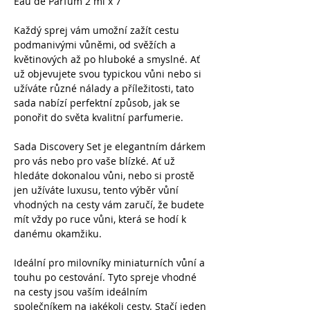
Eau de Parfum 2 ml x 7
Každý sprej vám umožní zažít cestu
podmanivými vůněmi, od svěžích a
květinových až po hluboké a smyslné. Ať
už objevujete svou typickou vůni nebo si
užíváte různé nálady a příležitosti, tato
sada nabízí perfektní způsob, jak se
ponořit do světa kvalitní parfumerie.
Sada Discovery Set je elegantním dárkem
pro vás nebo pro vaše blízké. Ať už
hledáte dokonalou vůni, nebo si prostě
jen užíváte luxusu, tento výběr vůní
vhodných na cesty vám zaručí, že budete
mít vždy po ruce vůni, která se hodí k
danému okamžiku.
Ideální pro milovníky miniaturních vůní a
touhu po cestování. Tyto spreje vhodné
na cesty jsou vaším ideálním
společníkem na jakékoli cesty. Stačí jeden