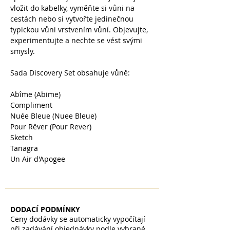
vložit do kabelky, vyměňte si vůni na
cestách nebo si vytvořte jedinečnou
typickou vůni vrstvením vůní. Objevujte,
experimentujte a nechte se vést svými
smysly.
Sada Discovery Set obsahuje vůně:
Abîme (Abime)
Compliment
Nuée Bleue (Nuee Bleue)
Pour Rêver (Pour Rever)
Sketch
Tanagra
Un Air d'Apogee
DODACÍ PODMÍNKY
Ceny dodávky se automaticky vypočítají
při zadávání objednávky podle vybrané