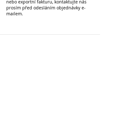
nebo exportní fakturu, kontaktujte nás
prosím před odesláním objednávky e-
mailem.
Přihlaste se k odběru a získejte -10 % na první
nákup na všechny nezlevněné položky
NÁSLEDUJTE NÁS