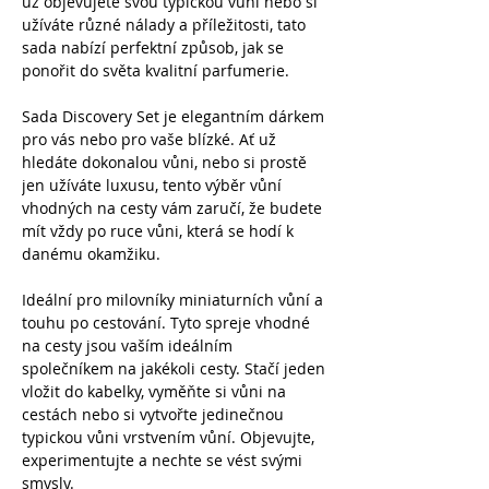
už objevujete svou typickou vůni nebo si
užíváte různé nálady a příležitosti, tato
sada nabízí perfektní způsob, jak se
ponořit do světa kvalitní parfumerie.
Sada Discovery Set je elegantním dárkem
pro vás nebo pro vaše blízké. Ať už
hledáte dokonalou vůni, nebo si prostě
jen užíváte luxusu, tento výběr vůní
vhodných na cesty vám zaručí, že budete
mít vždy po ruce vůni, která se hodí k
danému okamžiku.
Ideální pro milovníky miniaturních vůní a
touhu po cestování. Tyto spreje vhodné
na cesty jsou vaším ideálním
společníkem na jakékoli cesty. Stačí jeden
vložit do kabelky, vyměňte si vůni na
cestách nebo si vytvořte jedinečnou
typickou vůni vrstvením vůní. Objevujte,
experimentujte a nechte se vést svými
smysly.