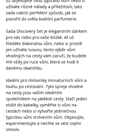
už objevujete svou typickou vůni nebo si
užíváte různé nálady a příležitosti, tato
sada nabízí perfektní způsob, jak se
ponořit do světa kvalitní parfumerie.
Sada Discovery Set je elegantním dárkem
pro vás nebo pro vaše blízké. Ať už
hledáte dokonalou vůni, nebo si prostě
jen užíváte luxusu, tento výběr vůní
vhodných na cesty vám zaručí, že budete
mít vždy po ruce vůni, která se hodí k
danému okamžiku.
Ideální pro milovníky miniaturních vůní a
touhu po cestování. Tyto spreje vhodné
na cesty jsou vaším ideálním
společníkem na jakékoli cesty. Stačí jeden
vložit do kabelky, vyměňte si vůni na
cestách nebo si vytvořte jedinečnou
typickou vůni vrstvením vůní. Objevujte,
experimentujte a nechte se vést svými
smysly.