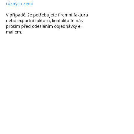
různých zemí
V případě, že potřebujete firemní fakturu
nebo exportní fakturu, kontaktujte nás
prosím před odesláním objednávky e-
mailem.
Přihlaste se k odběru a získejte -10 % na první
nákup na všechny nezlevněné položky