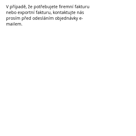
V případě, že potřebujete firemní fakturu
nebo exportní fakturu, kontaktujte nás
prosím před odesláním objednávky e-
mailem.
Přihlaste se k odběru a získejte -10 % na první
nákup na všechny nezlevněné položky