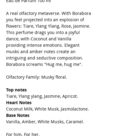
Eau de Parfum 100 ml
A real olfactory metaverse. With Borabora
you feel projected into an explosion of
flowers: Tiare, Ylang Ylang, Rose, Jasmine.
This perfume drags you into a joyful
dance, with Coconut and Vanilla
providing intense emotions. Elegant
musks and amber notes create an
intriguing and seductive composition.
Borabora screams "Hug me, hug me".
Olfactory Family: Musky floral.
Top notes
Tiare, Ylang ylang, Jasmine, Apricot.
Heart Notes
Coconut Milk, White Musk, Jasmolactone.
Base Notes
Vanilla, Amber, White Musks, Caramel.
For him. For her.